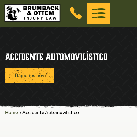
Brumback &amp; Ottem Injury Law
(Esc)
Menu
Skip to the content
Accidente Automovilístico
Llámenos hoy
Home
»
Accidente Automovilístico